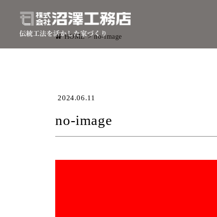
HOME
>
no-image
2024.06.11
no-image