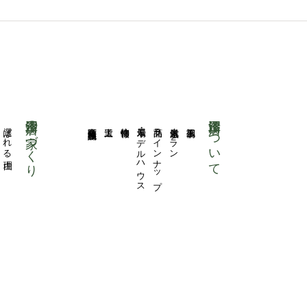
沼澤工務店の家づくり
沼澤工務店について
選ばれる理由
商業医療福祉施設
大工道
物件情報
展示場・モデルハウス
商品ラインナップ
人気厳選プラン
施工事例