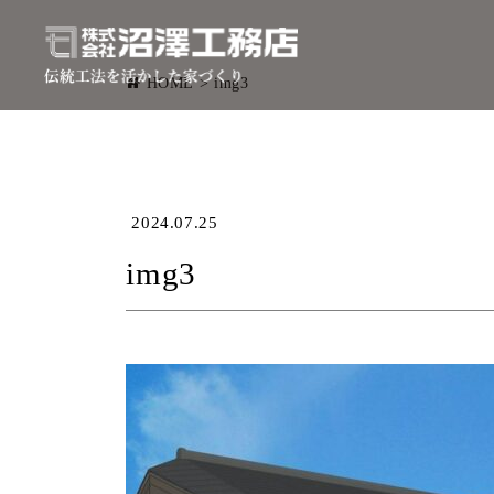
HOME
>
img3
2024.07.25
img3