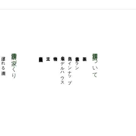
沼澤工務店の家づくり
沼澤工務店について
選ばれる理由
商業医療福祉施設
大工道
物件情報
展示場・モデルハウス
商品ラインナップ
人気厳選プラン
施工事例